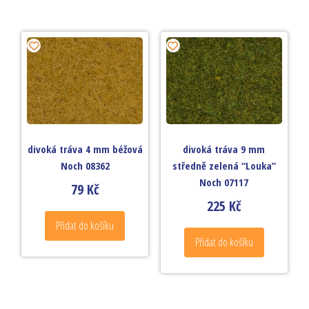
divoká tráva 4 mm béžová
divoká tráva 9 mm
Noch 08362
středně zelená “Louka”
Noch 07117
79
Kč
225
Kč
Přidat do košíku
Přidat do košíku