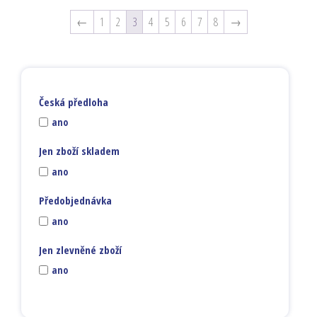
←
1
2
3
4
5
6
7
8
→
Česká předloha
ano
Jen zboží skladem
ano
Předobjednávka
ano
Jen zlevněné zboží
ano