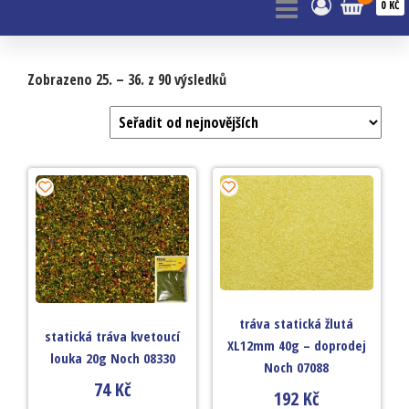
0 KČ
Zobrazeno 25. – 36. z 90 výsledků
tráva statická žlutá
statická tráva kvetoucí
XL12mm 40g – doprodej
louka 20g Noch 08330
Noch 07088
74
Kč
192
Kč