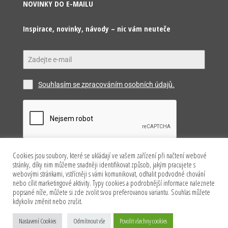
NOVINKY DO E-MAILU
Inspirace, novinky, návody – nic vám neuteče
Souhlasím se zpracováním osobních údajů.
Cookies jsou soubory, které se ukládají ve vašem zařízení při načtení webové
Odeslat
stránky, díky nim můžeme snadněji identifikovat způsob, jakým pracujete s
webovými stránkami, vstřícněji s vámi komunikovat, odhalit podvodné chování
nebo cílit marketingové aktivity. Typy cookies a podrobnější informace naleznete
popsané níže, můžete si zde zvolit svou preferovanou variantu. Souhlas můžete
kdykoliv změnit nebo zrušit.
Copyright © 2026 Happy Model s.r.o. Všechna práva
Nastavení Cookies
Odmítnout vše
Povolit všechny cookies
vyhrazena.