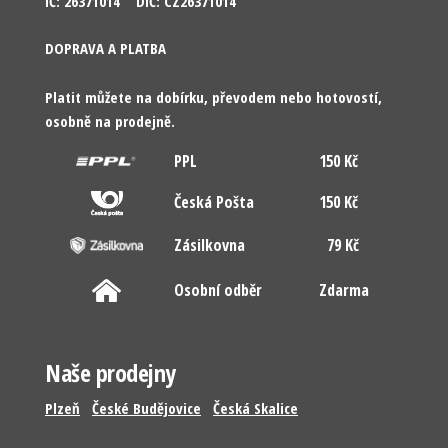
IČ: 26371014 DIČ: CZ26371014
DOPRAVA A PLATBA
Platit můžete na dobírku, převodem nebo hotovostí,
osobně na prodejně.
PPL
150 Kč
Česká Pošta
150 Kč
Zásilkovna
79 Kč
Osobní odběr
Zdarma
Naše prodejny
Plzeň
České Budějovice
Česká Skalice