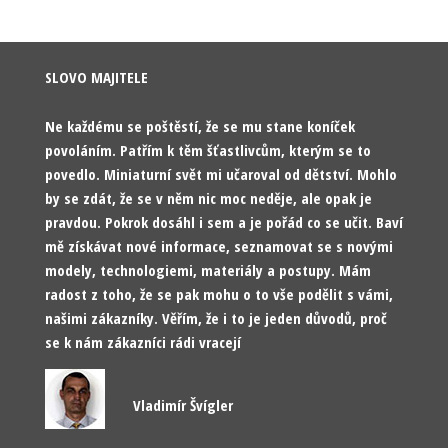
SLOVO MAJITELE
Ne každému se poštěstí, že se mu stane koníček
povoláním. Patřím k těm šťastlivcům, kterým se to
povedlo. Miniaturní svět mi učaroval od dětství. Mohlo
by se zdát, že se v něm nic moc neděje, ale opak je
pravdou. Pokrok dosáhl i sem a je pořád co se učit. Baví
mě získávat nové informace, seznamovat se s novými
modely, technologiemi, materiály a postupy. Mám
radost z toho, že se pak mohu o to vše podělit s vámi,
našimi zákazníky. Věřím, že i to je jeden důvodů, proč
se k nám zákazníci rádi vracejí
Vladimír Švígler