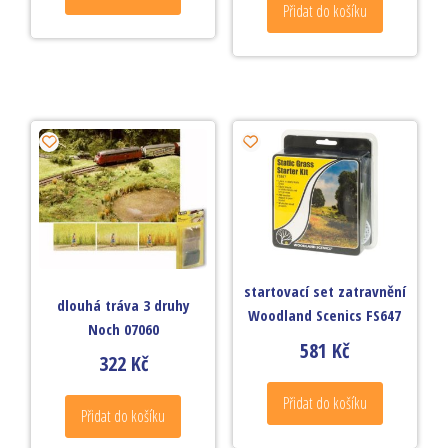
Přidat do košíku
startovací set zatravnění
dlouhá tráva 3 druhy
Woodland Scenics FS647
Noch 07060
581
Kč
322
Kč
Přidat do košíku
Přidat do košíku