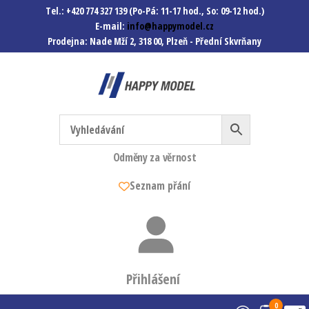
Tel.: +420 774 327 139 (Po-Pá: 11-17 hod., So: 09-12 hod.)
E-mail:
info@happymodel.cz
Prodejna: Nade Mží 2, 318 00, Plzeň - Přední Skvrňany
Happymodel.cz
Modely autíček, modelová
železnice, mašinky, vagóny a
mnohem víc.
Odměny za věrnost
Seznam přání
Přihlášení
0