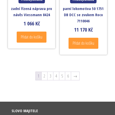
zadní řízená náprava pro
parní lokomotiva 50 1751
návěs Viessmann 8424
DB DCC se zvukem Roco
7110046
1 066
Kč
11 170
Kč
Přidat do košíku
Přidat do košíku
1
2
3
4
5
6
→
SLOVO MAJITELE