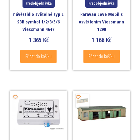
Předobjednávka
Předobjednávka
návěstidlo světelné typ L
karavan Love Mobil s
SBB symbol 1/2/3/5/6
osvětlením Viessmann
Viessmann 4647
1290
1 365
Kč
1 166
Kč
Přidat do košíku
Přidat do košíku