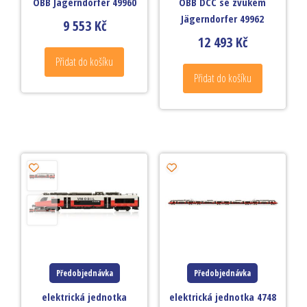
ÖBB Jägerndorfer 49960
ÖBB DCC se zvukem
Jägerndorfer 49962
9 553
Kč
12 493
Kč
Přidat do košíku
Přidat do košíku
Předobjednávka
Předobjednávka
elektrická jednotka
elektrická jednotka 4748