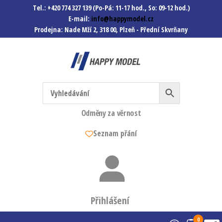
Tel.: +420 774 327 139 (Po-Pá: 11-17 hod., So: 09-12 hod.)
E-mail:
info@happymodel.cz
Prodejna: Nade Mží 2, 318 00, Plzeň - Přední Skvrňany
Happymodel.cz
Modely autíček, modelová
železnice, mašinky, vagóny a
mnohem víc.
Odměny za věrnost
Seznam přání
Přihlášení
0