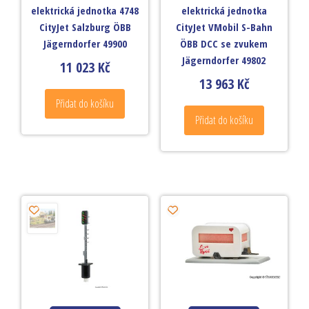
elektrická jednotka 4748
elektrická jednotka
CityJet Salzburg ÖBB
CityJet VMobil S-Bahn
Jägerndorfer 49900
ÖBB DCC se zvukem
Jägerndorfer 49802
11 023
Kč
13 963
Kč
Přidat do košíku
Přidat do košíku