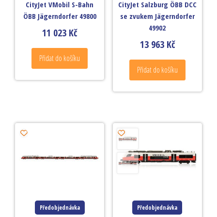
CityJet VMobil S-Bahn
CityJet Salzburg ÖBB DCC
ÖBB Jägerndorfer 49800
se zvukem Jägerndorfer
49902
11 023
Kč
13 963
Kč
Přidat do košíku
Přidat do košíku
Předobjednávka
Předobjednávka