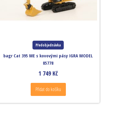
Předobjednávka
bagr Cat 395 ME s kovovými pásy IGRA MODEL
85778
1 749
Kč
Přidat do košíku