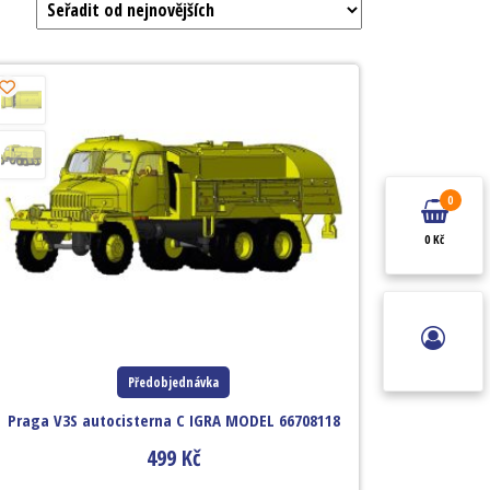
0
0 Kč
Předobjednávka
Praga V3S autocisterna C IGRA MODEL 66708118
499
Kč