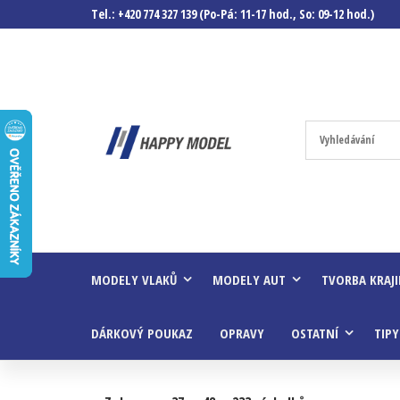
Tel.: +420 774 327 139 (Po-Pá: 11-17 hod., So: 09-12 hod.)
Happymodel.c
Modely
autíček,
modelová
železnice,
mašinky,
vagóny a
mnohem
víc.
MODELY VLAKŮ
MODELY AUT
TVORBA KRAJ
DÁRKOVÝ POUKAZ
OPRAVY
OSTATNÍ
TIPY