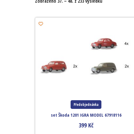
Zobrazeno 37. – 48. z 233 výsledků
Předobjednávka
set Škoda 1201 IGRA MODEL 67918116
399
Kč