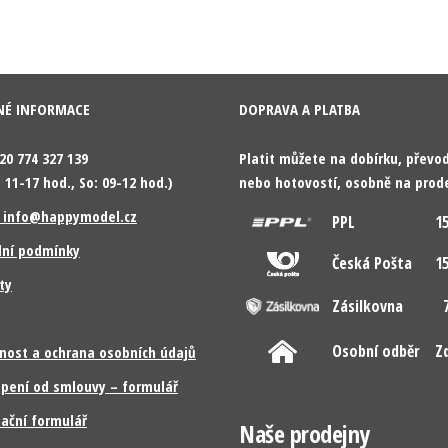
NÉ INFORMACE
DOPRAVA A PLATBA
420 774 327 139
Platit můžete na dobírku, přev
 11-17 hod., So: 09-12 hod.)
nebo hotovostí, osobně na prod
: info@happymodel.cz
PPL
15
ní podmínky
Česká Pošta
15
ty
Zásilkovna
7
Osobní odběr
Z
nost a ochrana osobních údajů
pení od smlouvy – formulář
ační formulář
Naše prodejny