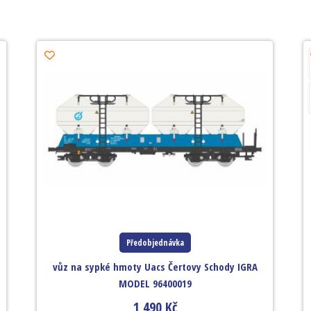
Předobjednávka
vůz na sypké hmoty Uacs Čertovy Schody IGRA
MODEL 96400019
1 490
Kč