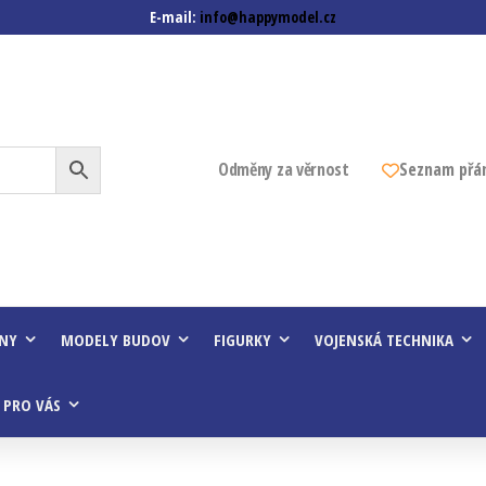
E-mail:
info@happymodel.cz
z
Odměny za věrnost
Seznam přá
INY
MODELY BUDOV
FIGURKY
VOJENSKÁ TECHNIKA
 PRO VÁS