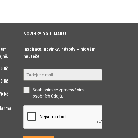
NOVINKY DO E-MAILU
odem
Inspirace, novinky, návody – nic vám
ejně.
neuteče
0 Kč
0 Kč
Souhlasím se zpracováním
9 Kč
osobních údajů.
darma