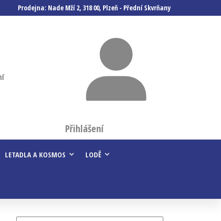
Prodejna: Nade Mží 2, 318 00, Plzeň - Přední Skvrňany
ní
Přihlášení
LETADLA A KOSMOS
LODĚ