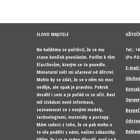
SLOVO MAJITELE
UŽITEČ
Ne každému se poštěstí, že se mu
Tel.: +
stane koníček povoláním. Patřím k těm
(Po-Pá:
šťastlivcům, kterým se to povedlo.
E-mail
Miniaturní svět mi učaroval od dětství.
Obchod
Mohlo by se zdát, že se v něm nic moc
neděje, ale opak je pravdou. Pokrok
Kontak
dosáhl i sem a je pořád co se učit. Baví
Opravy
mě získávat nové informace,
seznamovat se s novými modely,
Bezpeč
technologiemi, materiály a postupy.
Odstou
Mám radost z toho, že se pak mohu o
Reklam
to vše podělit s vámi, našimi zákazníky.
Věřím, že i to je jeden důvodů, proč se k