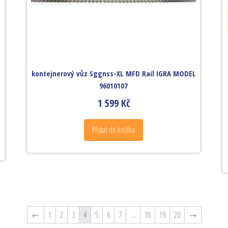
kontejnerový vůz Sggnss-XL MFD Rail IGRA MODEL
96010107
1 599
Kč
Přidat do košíku
←
1
2
3
4
5
6
7
…
18
19
20
→