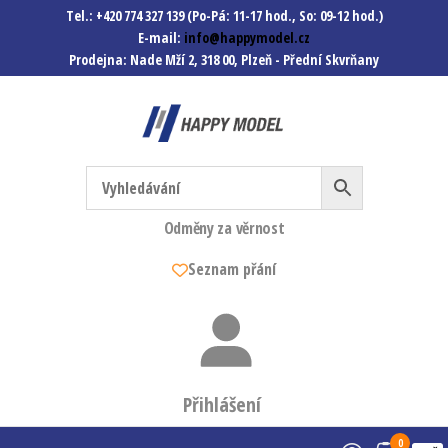
Tel.: +420 774 327 139 (Po-Pá: 11-17 hod., So: 09-12 hod.)
E-mail:
info@happymodel.cz
Prodejna: Nade Mží 2, 318 00, Plzeň - Přední Skvrňany
Happymodel.cz
Modely autíček, modelová
železnice, mašinky, vagóny a
mnohem víc.
Odměny za věrnost
Seznam přání
Přihlášení
0