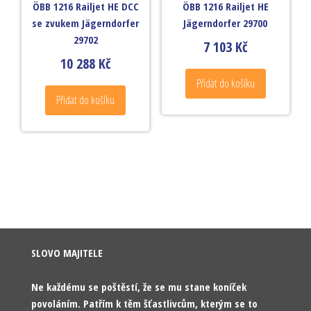
ÖBB 1216 Railjet HE DCC
ÖBB 1216 Railjet HE
se zvukem Jägerndorfer
Jägerndorfer 29700
29702
7 103
Kč
10 288
Kč
Přidat do košíku
Přidat do košíku
SLOVO MAJITELE
Ne každému se poštěstí, že se mu stane koníček
povoláním. Patřím k těm šťastlivcům, kterým se to