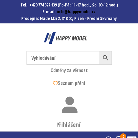
Tel.: +420 774 327 139 (Po-Pá: 11-17 hod., So: 09-12 hod.)
E-mail:
info@happymodel.cz
Prodejna: Nade Mží 2, 318 00, Plzeň - Přední Skvrňany
Happymodel.cz
Modely autíček, modelová
železnice, mašinky, vagóny a
mnohem víc.
Odměny za věrnost
Seznam přání
Přihlášení
0