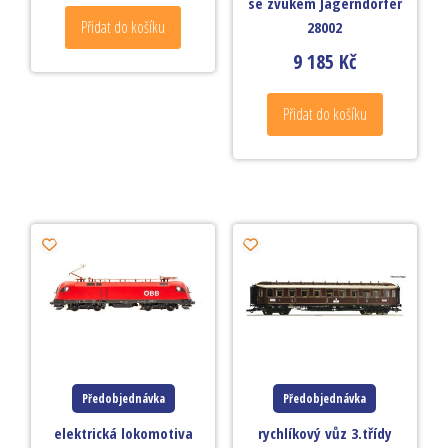
se zvukem Jägerndorfer
Přidat do košíku
28002
9 185
Kč
Přidat do košíku
Předobjednávka
Předobjednávka
elektrická lokomotiva
rychlíkový vůz 3.třídy