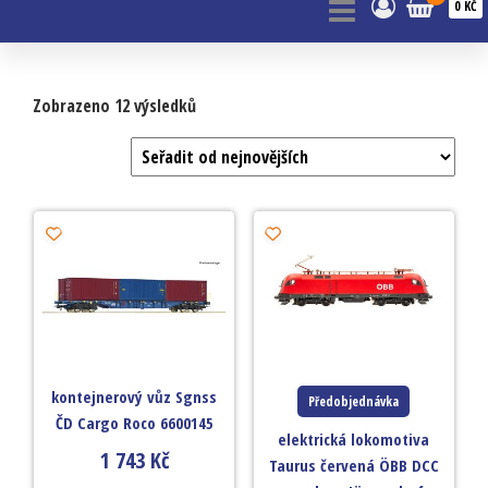
0 KČ
Zobrazeno 12 výsledků
kontejnerový vůz Sgnss
Předobjednávka
ČD Cargo Roco 6600145
elektrická lokomotiva
1 743
Kč
Taurus červená ÖBB DCC