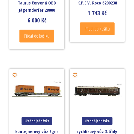
Taurus červená ÖBB
K.P.E.V. Roco 6200238
Jägerndorfer 28000
1 743
Kč
6 000
Kč
Přidat do košíku
Přidat do košíku
Předobjednávka
Předobjednávka
kontejnerový vůz Sgns
rychlíkový vůz 3.třídy