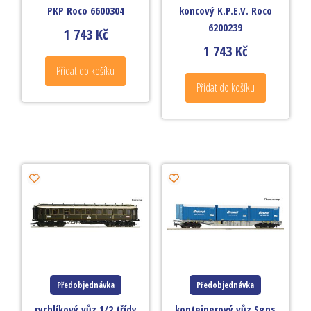
PKP Roco 6600304
koncový K.P.E.V. Roco
6200239
1 743
Kč
1 743
Kč
Přidat do košíku
Přidat do košíku
Předobjednávka
Předobjednávka
rychlíkový vůz 1/2.třídy
kontejnerový vůz Sgns