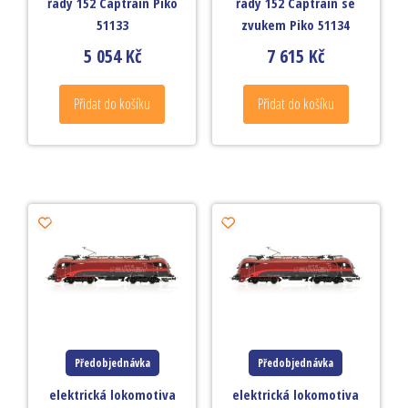
řady 152 Captrain Piko
řady 152 Captrain se
51133
zvukem Piko 51134
5 054
Kč
7 615
Kč
Přidat do košíku
Přidat do košíku
Předobjednávka
Předobjednávka
elektrická lokomotiva
elektrická lokomotiva